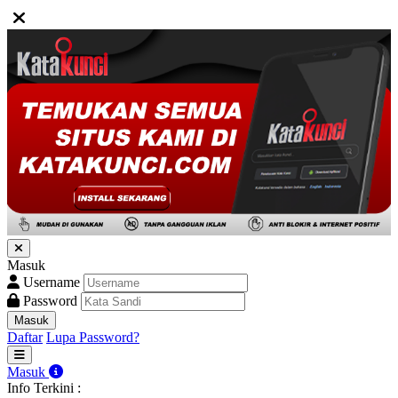
Masuk
Username
Password
Masuk
Daftar
Lupa Password?
Masuk
Info Terkini :