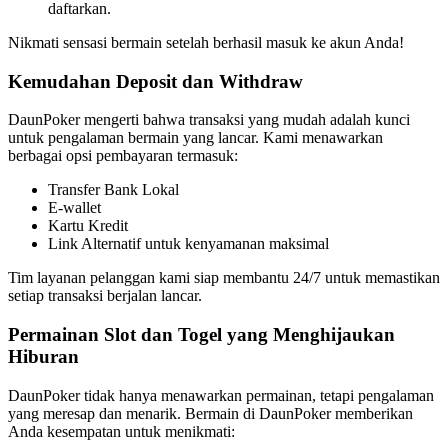
daftarkan.
Nikmati sensasi bermain setelah berhasil masuk ke akun Anda!
Kemudahan Deposit dan Withdraw
DaunPoker mengerti bahwa transaksi yang mudah adalah kunci
untuk pengalaman bermain yang lancar. Kami menawarkan
berbagai opsi pembayaran termasuk:
Transfer Bank Lokal
E-wallet
Kartu Kredit
Link Alternatif untuk kenyamanan maksimal
Tim layanan pelanggan kami siap membantu 24/7 untuk memastikan
setiap transaksi berjalan lancar.
Permainan Slot dan Togel yang Menghijaukan
Hiburan
DaunPoker tidak hanya menawarkan permainan, tetapi pengalaman
yang meresap dan menarik. Bermain di DaunPoker memberikan
Anda kesempatan untuk menikmati: