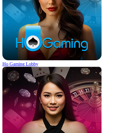
Ho Gaming Lobby