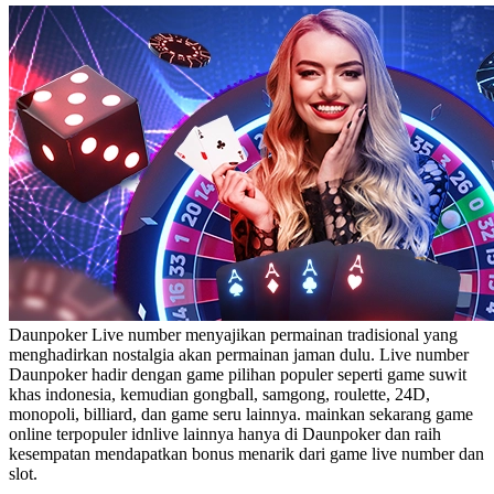
Daunpoker Live number menyajikan permainan tradisional yang
menghadirkan nostalgia akan permainan jaman dulu. Live number
Daunpoker hadir dengan game pilihan populer seperti game suwit
khas indonesia, kemudian gongball, samgong, roulette, 24D,
monopoli, billiard, dan game seru lainnya. mainkan sekarang game
online terpopuler idnlive lainnya hanya di Daunpoker dan raih
kesempatan mendapatkan bonus menarik dari game live number dan
slot.