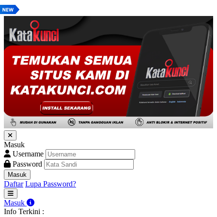
Masuk
Username
Password
Masuk
Daftar
Lupa Password?
Masuk
Info Terkini :