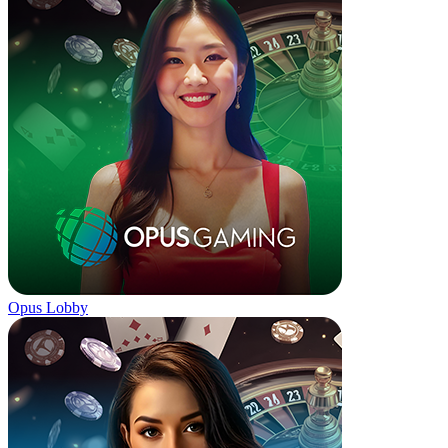
Opus Lobby