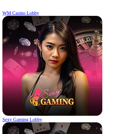
WM Casino Lobby
Sexy Gaming Lobby