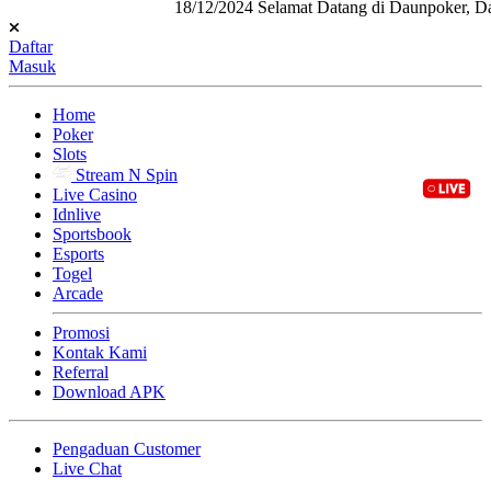
18/12/2024 Selamat Datang di Daunpoker, Dapatkan
Daftar
Masuk
Home
Poker
Slots
Stream N Spin
Live Casino
Idnlive
Sportsbook
Esports
Togel
Arcade
Promosi
Kontak Kami
Referral
Download APK
Pengaduan Customer
Live Chat